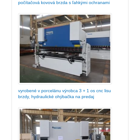
počítačová kovová brzda s ľahkými ochranami
vyrobené v porcelánu výrobca 3 + 1 os cnc lisu
brzdy, hydraulické ohýbačka na predaj