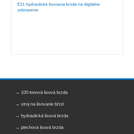
E21 hydraulická lisovacia brzda na digitálne
zobrazenie
→ 100-tonová lisová brzda
→ stroj na lisovanie bŕzd
→ hydraulická lisová brzda
→ plechová lisová brzda