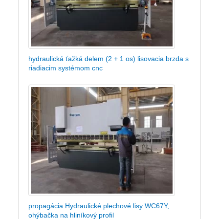
hydraulická ťažká delem (2 + 1 os) lisovacia brzda s
riadiacim systémom cnc
propagácia Hydraulické plechové lisy WC67Y,
ohýbačka na hliníkový profil