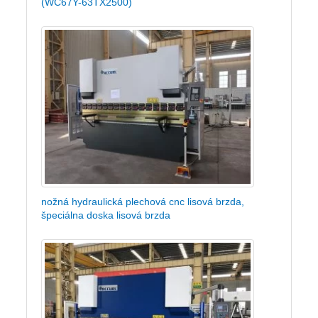
(WC67Y-63TX2500)
nožná hydraulická plechová cnc lisová brzda,
špeciálna doska lisová brzda