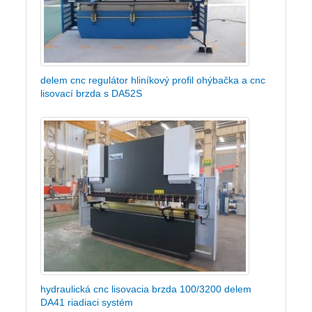
delem cnc regulátor hliníkový profil ohýbačka a cnc
lisovací brzda s DA52S
hydraulická cnc lisovacia brzda 100/3200 delem
DA41 riadiaci systém