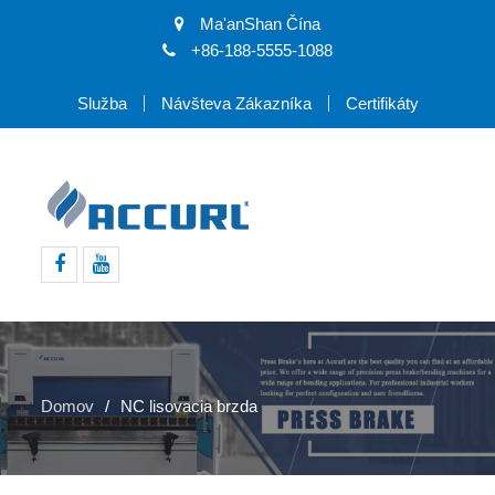
Ma'anShan Čína
+86-188-5555-1088
Služba
Návšteva Zákazníka
Certifikáty
Facebook
youtube
Domov
NC lisovacia brzda