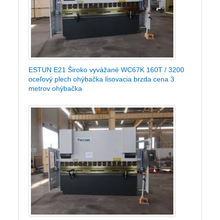
ESTUN E21 Široko vyvážané WC67K 160T / 3200
oceľový plech ohýbačka lisovacia brzda cena 3
metrov ohýbačka