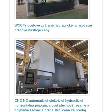
WC67Y oceľové zvárané hydraulické nc lisovacie
brzdové nástroje ceny
CNC NC automatická elektrická hydraulická
horizontálna prípojnica oceľ plechové rezanie a
ohýbanie lisovacia brzda stroj cena za predaj