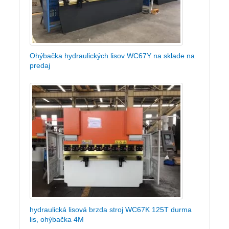
Ohýbačka hydraulických lisov WC67Y na sklade na
predaj
hydraulická lisová brzda stroj WC67K 125T durma
lis, ohýbačka 4M