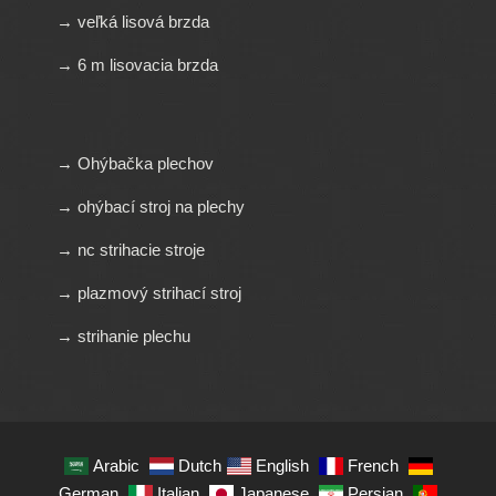
→ veľká lisová brzda
→ 6 m lisovacia brzda
→ Ohýbačka plechov
→ ohýbací stroj na plechy
→ nc strihacie stroje
→ plazmový strihací stroj
→ strihanie plechu
Arabic
Dutch
English
French
German
Italian
Japanese
Persian