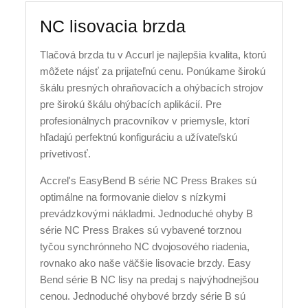
NC lisovacia brzda
Tlačová brzda tu v Accurl je najlepšia kvalita, ktorú
môžete nájsť za prijateľnú cenu. Ponúkame širokú
škálu presných ohraňovacích a ohýbacích strojov
pre širokú škálu ohýbacích aplikácií. Pre
profesionálnych pracovníkov v priemysle, ktorí
hľadajú perfektnú konfiguráciu a užívateľskú
prívetivosť.
Accrel's EasyBend B série NC Press Brakes sú
optimálne na formovanie dielov s nízkymi
prevádzkovými nákladmi. Jednoduché ohyby B
série NC Press Brakes sú vybavené torznou
tyčou synchrónneho NC dvojosového riadenia,
rovnako ako naše väčšie lisovacie brzdy. Easy
Bend série B NC lisy na predaj s najvýhodnejšou
cenou. Jednoduché ohybové brzdy série B sú