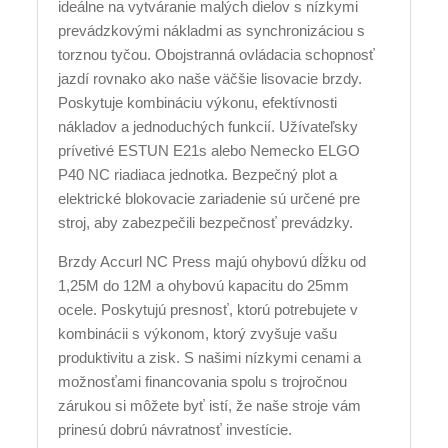
ideálne na vytváranie malých dielov s nízkymi
prevádzkovými nákladmi as synchronizáciou s
torznou tyčou. Obojstranná ovládacia schopnosť
jazdí rovnako ako naše väčšie lisovacie brzdy.
Poskytuje kombináciu výkonu, efektívnosti
nákladov a jednoduchých funkcií. Užívateľsky
prívetivé ESTUN E21s alebo Nemecko ELGO
P40 NC riadiaca jednotka. Bezpečný plot a
elektrické blokovacie zariadenie sú určené pre
stroj, aby zabezpečili bezpečnosť prevádzky.
Brzdy Accurl NC Press majú ohybovú dĺžku od
1,25M do 12M a ohybovú kapacitu do 25mm
ocele. Poskytujú presnosť, ktorú potrebujete v
kombinácii s výkonom, ktorý zvyšuje vašu
produktivitu a zisk. S našimi nízkymi cenami a
možnosťami financovania spolu s trojročnou
zárukou si môžete byť istí, že naše stroje vám
prinesú dobrú návratnosť investície.