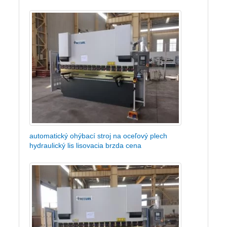
automatický ohýbací stroj na oceľový plech
hydraulický lis lisovacia brzda cena