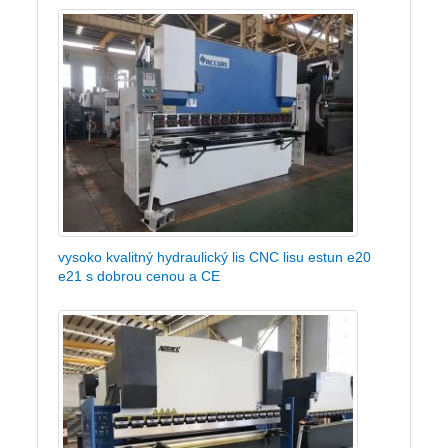
vysoko kvalitný hydraulický lis CNC lisu estun e20
e21 s dobrou cenou a CE