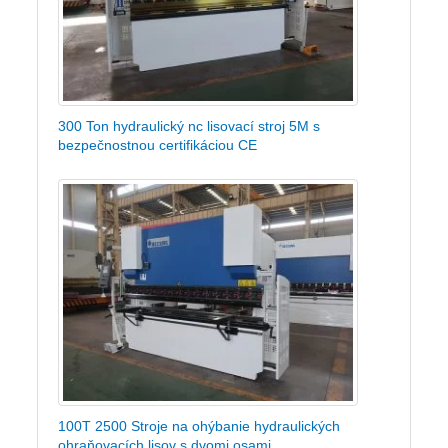
300 Ton hydraulický nc lisovací stroj 5M s
bezpečnostnou certifikáciou CE
100T 2500 Stroje na ohýbanie hydraulických
ohraňovacích lisov s dvomi osami