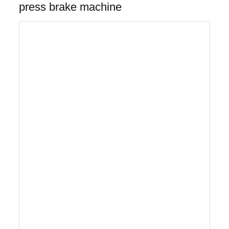
press brake machine
6-osová CNC lisová brzda 100 ton x 3200
mm
Špičkový sortiment "Made for Australia" so
štandardnými bezpečnostnými krytmi CE od 40
do 6000 ton a od 1,5 do 12 mt CNC lisovací
brzda ACCURL® EURO-PRO B32135 je