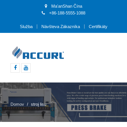
Ma'anShan Čína
+86-188-5555-1088
Služba
Návšteva Zákazníka
Certifikáty
Facebook
youtube
Domov
stroj lisu