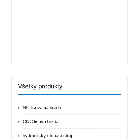
počítačového dizajnu a softvéru CAD / CAE /
CAM, ktoré plne zaručujú intenzitu a tuhosť
všetkých komponentov. Celé telo má celkovú
ovládateľnosť, hrúbku a spoľahlivosť v telese
stroja s vysokou tuhosťou a dobrým znížením
absorpcie nárazov. Štruktúra stroja je tvorená
rámom karosérie, pracovným stolom, posuvným
blokom, hlavným valcom a zadným dorazom.
Výhodou dizajn a štýl výroby môže zabezpečiť ...
Všetky produkty
NC lisovacia brzda
CNC lisová brzda
hydraulický strihací stroj