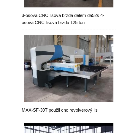
3-osová CNC lisová brzda delem da52s 4-
osová CNC lisová brzda 125 ton
MAX-SF-30T použil cnc revolverový lis