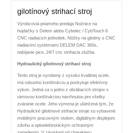
gilotínový strihací stroj
Výrobcovia priameho predaja Nožnice na
hojdačky s Delem alebo Cybelec / CybTouch 6
CNC riadiacich jednotiek, Nôžky na gilotiny s CNC
riadiacimi systémami DELEM DAC 360s,
nabíjanie pice, 24/7 cnc strihacia služba.
Hydraulický gilotinový strihací stroj
Tento stroj je vyrobený z vysoko kvalitnej ocele,
má robustnú konštrukciu a poskytuje efektívny
výkon. Jedná sa o jedno z obrábacích strojov s
rámovou konštrukciou navrhnutou pre všetky
zváranie ocele. Jeho výmena je uľahčená tým, že
Hydraulické gilotínové strihacie stroje sú vybavené
mobilným pracovným stolom, digitálnym displejom
zdvihu a optoelektronickým ochranným
zariadením. V závislosti od charakteru