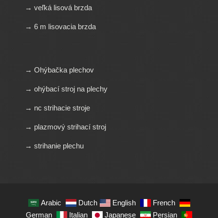
→ veľká lisová brzda
→ 6 m lisovacia brzda
→ Ohýbačka plechov
→ ohýbací stroj na plechy
→ nc strihacie stroje
→ plazmový strihací stroj
→ strihanie plechu
Arabic
Dutch
English
French
German
Italian
Japanese
Persian