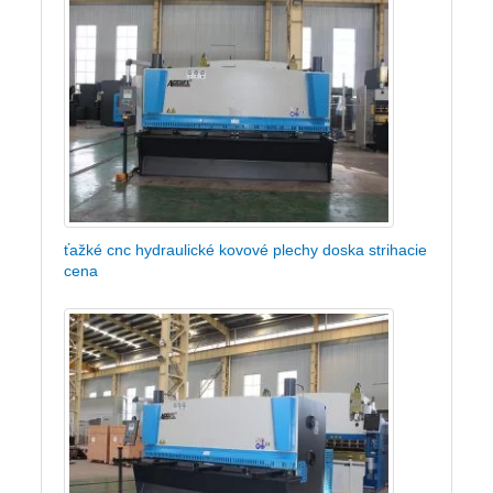
ťažké cnc hydraulické kovové plechy doska strihacie
cena