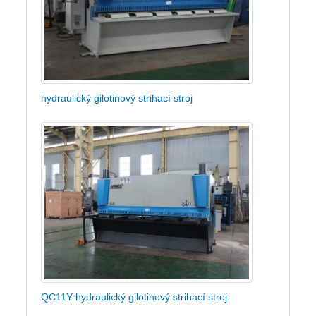
hydraulický gilotinový strihací stroj
QC11Y hydraulický gilotinový strihací stroj