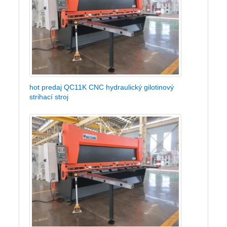
hot predaj QC11K CNC hydraulický gilotinový
strihací stroj