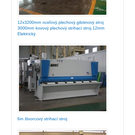
12x3200mm oceľový plechový gilotinový stroj
3000mm kovový plechový strihací stroj 12mm
Elektrický
6m štvorcový strihací stroj