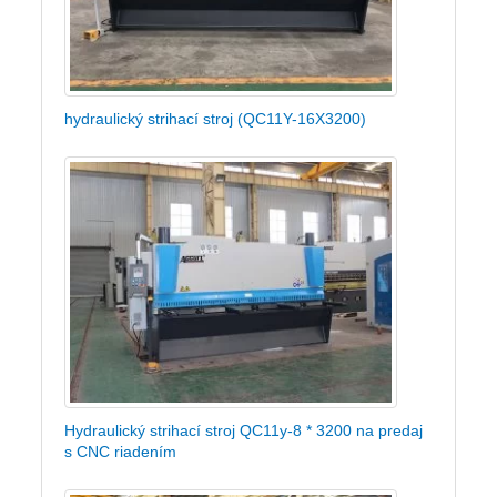
hydraulický strihací stroj (QC11Y-16X3200)
Hydraulický strihací stroj QC11y-8 * 3200 na predaj
s CNC riadením