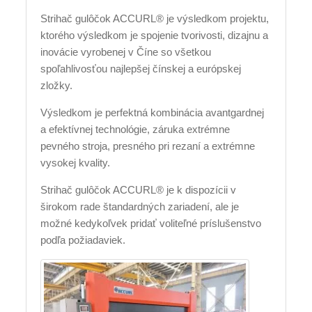
Strihač gulôčok ACCURL® je výsledkom projektu,
ktorého výsledkom je spojenie tvorivosti, dizajnu a
inovácie vyrobenej v Číne so všetkou
spoľahlivosťou najlepšej čínskej a európskej
zložky.
Výsledkom je perfektná kombinácia avantgardnej
a efektívnej technológie, záruka extrémne
pevného stroja, presného pri rezaní a extrémne
vysokej kvality.
Strihač gulôčok ACCURL® je k dispozícii v
širokom rade štandardných zariadení, ale je
možné kedykoľvek pridať voliteľné príslušenstvo
podľa požiadaviek.