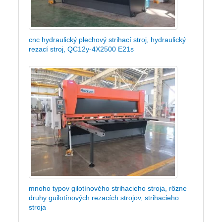
cnc hydraulický plechový strihací stroj, hydraulický
rezací stroj, QC12y-4X2500 E21s
mnoho typov gilotínového strihacieho stroja, rôzne
druhy guilotínových rezacích strojov, strihacieho
stroja