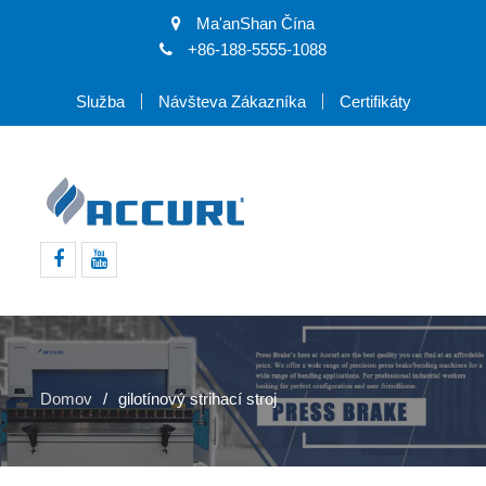
Ma'anShan Čína
+86-188-5555-1088
Služba
Návšteva Zákazníka
Certifikáty
Facebook
youtube
Domov
gilotínový strihací stroj