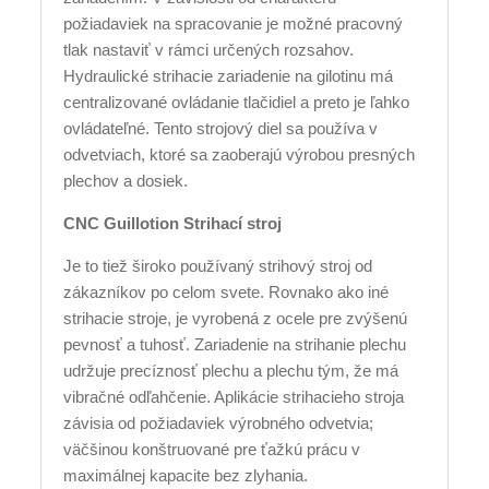
požiadaviek na spracovanie je možné pracovný
tlak nastaviť v rámci určených rozsahov.
Hydraulické strihacie zariadenie na gilotinu má
centralizované ovládanie tlačidiel a preto je ľahko
ovládateľné. Tento strojový diel sa používa v
odvetviach, ktoré sa zaoberajú výrobou presných
plechov a dosiek.
CNC Guillotion Strihací stroj
Je to tiež široko používaný strihový stroj od
zákazníkov po celom svete. Rovnako ako iné
strihacie stroje, je vyrobená z ocele pre zvýšenú
pevnosť a tuhosť. Zariadenie na strihanie plechu
udržuje precíznosť plechu a plechu tým, že má
vibračné odľahčenie. Aplikácie strihacieho stroja
závisia od požiadaviek výrobného odvetvia;
väčšinou konštruované pre ťažkú ​​prácu v
maximálnej kapacite bez zlyhania.