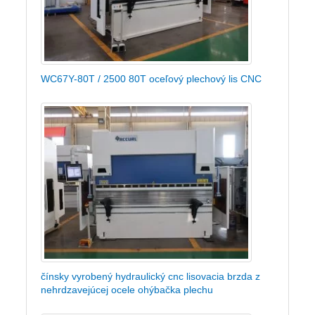
WC67Y-80T / 2500 80T oceľový plechový lis CNC
čínsky vyrobený hydraulický cnc lisovacia brzda z
nehrdzavejúcej ocele ohýbačka plechu