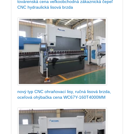
továrenská cena veľkoobchodná zákaznická čepeľ
CNC hydraulická lisová brzda
nový typ CNC ohraňovací lisy, ručná lisová brzda,
oceľová ohýbačka cena WC67Y-160T4000MM