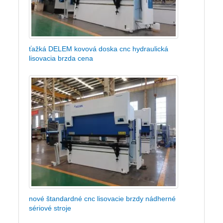
ťažká DELEM kovová doska cnc hydraulická
lisovacia brzda cena
nové štandardné cnc lisovacie brzdy nádherné
sériové stroje