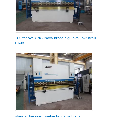
100 tonová CNC lisová brzda s guľovou skrutkou
Hiwin
štandardné priemyselné lisovacia brzda, cnc