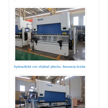
hydraulické cnc ohýbač plechu, lisovacia brzda