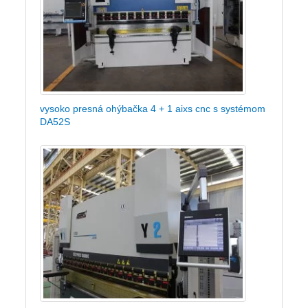
vysoko presná ohýbačka 4 + 1 aixs cnc s systémom
DA52S