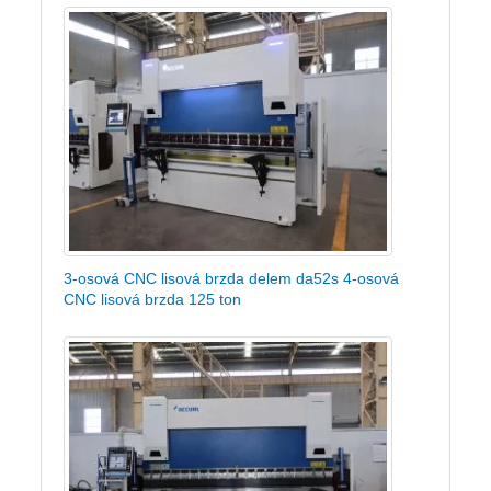
3-osová CNC lisová brzda delem da52s 4-osová
CNC lisová brzda 125 ton