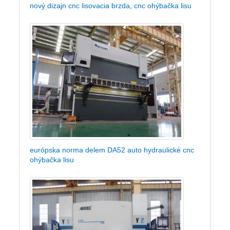
nový dizajn cnc lisovacia brzda, cnc ohýbačka lisu
európska norma delem DA52 auto hydraulické cnc
ohýbačka lisu