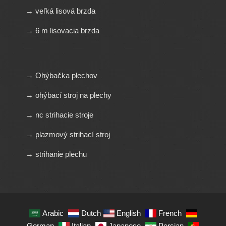
→ veľká lisová brzda
→ 6 m lisovacia brzda
→ Ohýbačka plechov
→ ohýbací stroj na plechy
→ nc strihacie stroje
→ plazmový strihací stroj
→ strihanie plechu
Arabic
Dutch
English
French
German
Italian
Japanese
Persian