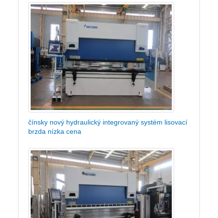
čínsky nový hydraulický integrovaný systém lisovací
brzda nízka cena