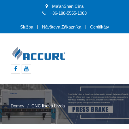
Ma'anShan Čína
+86-188-5555-1088
Služba
Návšteva Zákazníka
Certifikáty
Facebook
youtube
Domov
CNC lisová brzda