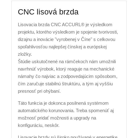
CNC lisová brzda
Lisovacia brzda CNC ACCURL® je výsledkom
projektu, ktorého výsledkom je spojenie tvorivosti,
dizajnu a inovácie "vyrobenej v Číne" s celkovou
spoľahlivosťou najlepšej čínskej a európskej
zložky.
Štúdie uskutočnené na rámčekoch nám umožnili
navrhnúť výrobok, ktorý reaguje na mechanické
námahy čo najviac a zodpovedajúcim spôsobom,
čím zaručuje stabilnú štruktúru, a tým aj vyššiu
presnosť pri ohýbaní.
Táto funkcia je dokonca posilnená systémom
automatického korunovania. Treba spomenúť aj
možnosť pridať možnosti a upgrady na
konfiguráciu, neskôr.
Lisovacie brzdy sú široko používané v energetike,