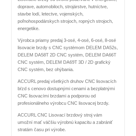
doprave, automobiloch, strojárstve, hutníctve,
stavbe lodí, letectve, vojenských,
poľnohospodárskych strojoch, ropných strojoch,
energetike.
Výrobca priamy predaj 3-osé, 4-osé, 6-osé, 8-osé
lisovacie brzdy s CNC systémom DELEM DA52s,
DELEM DA58T 2D CNC systém, DELEM DA66T
CNC systém, DELEM DA69T 3D / 2D grafický
CNC systém, bez ohýbania.
ACCURL predaj všetkých druhov CNC lisovacích
bŕzd s cenovo dostupnými cenami a bezplatnými
CNC lisovacími brzdami a podporou od
profesionálneho výrobcu CNC lisovacej brzdy.
ACCURL CNC Lisovací brzdový stroj vám
umožní mať väčšiu výrobnú kapacitu a zabrániť
stratám času pri výrobe.