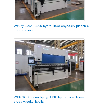
Wc67y-125t / 2500 hydraulické ohýbačky plechu s
dobrou cenou
WC67K ekonomický typ CNC hydraulická lisová
brzda vysokej kvality