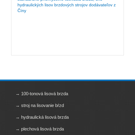
hydraulických lisov brzdových strojov dodávateľov z
Číny
→ 100-tonová lisová brzda
→ stroj na lisovanie bŕzd
→ hydraulická lisová brzda
→ plechová lisová brzda