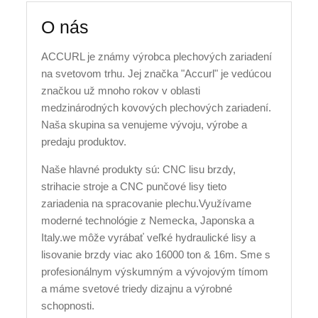
O nás
ACCURL je známy výrobca plechových zariadení
na svetovom trhu. Jej značka "Accurl" je vedúcou
značkou už mnoho rokov v oblasti
medzinárodných kovových plechových zariadení.
Naša skupina sa venujeme vývoju, výrobe a
predaju produktov.
Naše hlavné produkty sú: CNC lisu brzdy,
strihacie stroje a CNC punčové lisy tieto
zariadenia na spracovanie plechu.Využívame
moderné technológie z Nemecka, Japonska a
Italy.we môže vyrábať veľké hydraulické lisy a
lisovanie brzdy viac ako 16000 ton & 16m. Sme s
profesionálnym výskumným a vývojovým tímom
a máme svetové triedy dizajnu a výrobné
schopnosti.