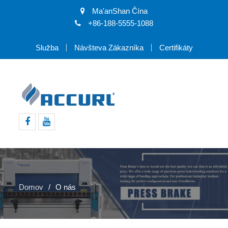
Ma'anShan Čína
+86-188-5555-1088
Služba
Návšteva Zákazníka
Certifikáty
Facebook
youtube
Domov
O nás