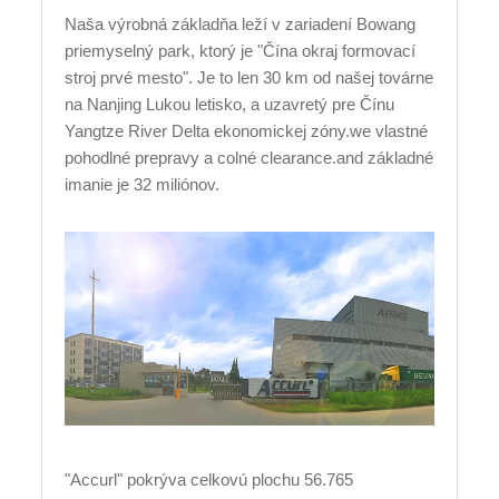
Naša výrobná základňa leží v zariadení Bowang
priemyselný park, ktorý je "Čína okraj formovací
stroj prvé mesto". Je to len 30 km od našej továrne
na Nanjing Lukou letisko, a uzavretý pre Čínu
Yangtze River Delta ekonomickej zóny.we vlastné
pohodlné prepravy a colné clearance.and základné
imanie je 32 miliónov.
"Accurl" pokrýva celkovú plochu 56.765